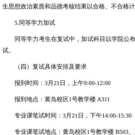
生思想政治素质和品德考核结果以合格、不合格计
5.
同等学力加试
同等学力考生在复试中
，
加试科目以学院公
试。
（四）复试具体安排及要求
报到时间：
3
月
21
日，上午
9:00-
12
:00
报到地点：
黄岛
校区
1
号教学楼
A
311
专业课笔试时间：
3
月
21
日
，
下午
1
4
:
0
0-1
5
:
3
0
专业课笔试地点：
黄岛
校区
1号教学楼
B503、