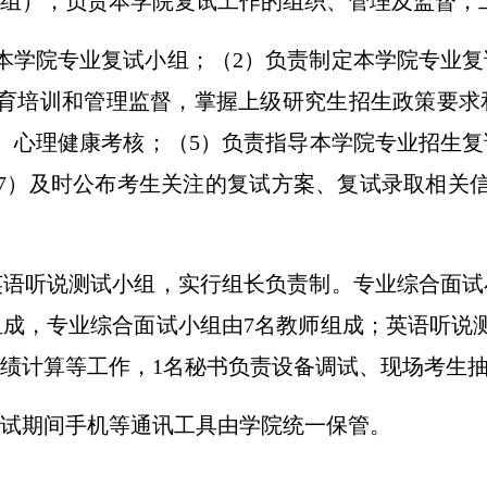
组），负责本学院复试工作的组织、管理及监督
，
本学院专业复试小组；
（
2
）
负责
制定
本学院专业复
育培训和管理监督，掌握上级研究生招生政策要求
、心理健康考核；
（
5
）
负责指导本学院专业招生复
7
）
及时公布考生关注的复试方案、复试录取相关
英语听说测试
小
组，实行组长负责制。专业综合面试
组成，专业综合面试小组
由
7
名
教师
组成
；
英语听说
成绩计算等工作，1名秘书负责设备调试、现场考生
试期间手机等通讯工具由学院统一保管。