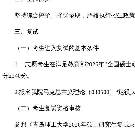
坚持综合评价、择优录取，严格执行招生政策
三、复试
（一）
考生进入复试的基本条件
1
.
一志愿考生在满足教育部
202
6
年
“全国硕士
分≥3
40
分。
2
.
报名我院马克思主义理论（
030500）“
（二）考生复试资格审核
参照《青岛理工大学
202
6
年硕士研究生复试录