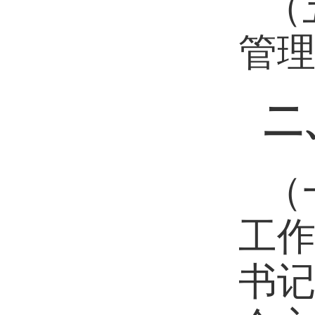
（
管
二
（
工
书