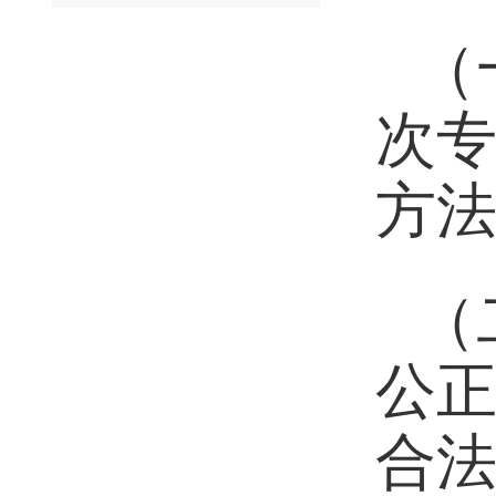
（
次
方
（
公
合