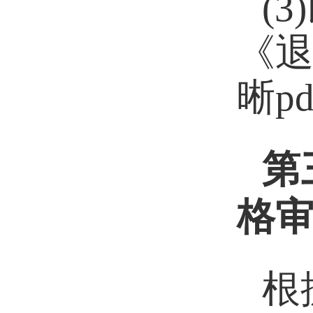
(3)
《
晰p
第
格
根