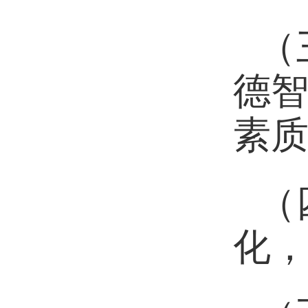
（
德
素
（
化