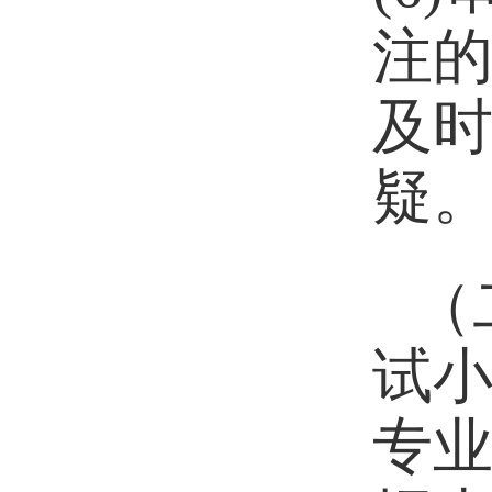
注的
及
疑
（
试小
专