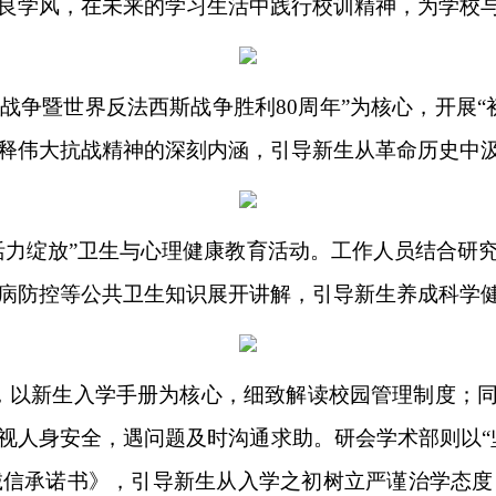
良学风，在未来的学习生活中践行校训精神，为学校
日战争暨世界反法西斯战争胜利80周年”为核心，开展
释伟大抗战精神的深刻内涵，引导新生从革命历史中
・活力绽放”卫生与心理健康教育活动。工作人员结合研
病防控等公共卫生知识展开讲解，引导新生养成科学
课”，以新生入学手册为核心，细致解读校园管理制度；
视人身安全，遇问题及时沟通求助。研会学术部则
以
诚信承诺书》，引导新生从入学之初树立严谨治学态度