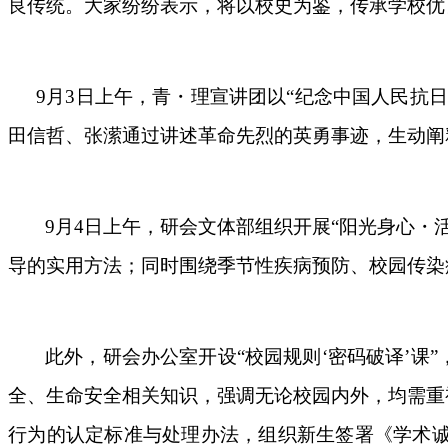
良传统。大家纷纷表示，将以校史为鉴，传承学校优
9月3日上午，青・理宣讲团以“纪念中国人民抗
田信哲、张潆通过讲述革命先烈的英勇事迹，生动阐
9月4日上午，研会文体部组织开展“阳光身心
导的实用方法；同时围绕季节性疾病预防、校园传染
此外，研会办公室开设
“校园规则‘密码破译’
全、生命安全相关知识，强调无论校园内外，均需重
行为的认定标准与处理办法，组织新生签署《学术