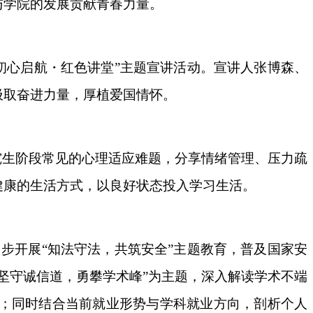
与学院的发展贡献青春力量。
“初心启航・红色讲堂”主题宣讲活动。宣讲人张博森、
汲取奋进力量，厚植爱国情怀。
究生阶段常见的心理适应难题，分享情绪管理、压力疏
健康的生活方式，以良好状态投入学习生活。
同步开展“知法守法，共筑安全”主题教育，普及国家安
“坚守诚信道，勇攀学术峰”
为主题
，深入解读学术不端
；同时结合当前就业形势与学科就业方向，剖析个人