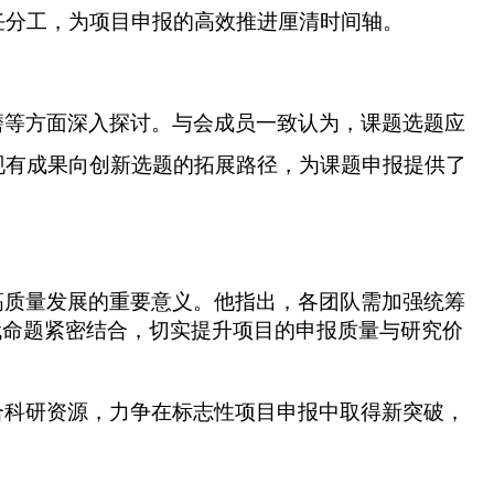
任分工，
为项目申报
的高效推进厘清时间轴
。
磨
等方面
深入探讨
。与会成员一致认为，课题选题应
现有
成果
向创新选题
的
拓展
路径
，
为课题申报提供
了
高质量发展的重要意义
。
他
指出
，
各团队需加强统筹
代命题紧密结合，切实提升项目
的
申报质量与研究价
合科研资源
，力争在标志性项目申报中取得新突破，