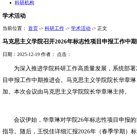
科研机构
学术活动
当前位置：
首页
->
科研工作
->
学术活动
->
正文
马克思主义学院召开2026年标志性项目申报工作中
日期：2025-12-19
作者：
点击：
为深入推进学院科研工作高质量发展，系统部署
目申报工作中期推进会。
马克思主义学院
院长华章琳
加。
本次
会议由
马克思主义学院院长华章琳主持
。
会议伊始，
华章琳对学院
26年标志性项目申报
指导。随后，
王悦佳
详细
汇报
2026
年
（
春季学期
）
标