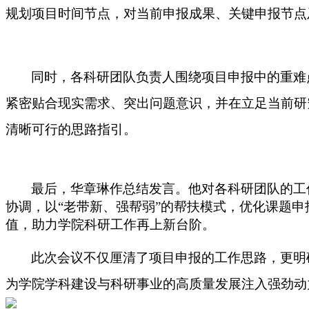
规划项目时间节点，
对当前
申报成果
、
关键申报
节点
同时，
各科研团队
负责
人围绕项目申报中的重难
紧密贴合现实需求
、
突出问题意识，
并在立足当前
研
清晰可行的思路指引。
最后，
华章琳
作总结发言
。他对各科研团队
的
工
协调，以
“老带新、强帮弱”
的
帮扶
模式
，
优化课题申
值，助力学院科研工作再上新台阶。
此次会议
不仅
厘清
了项目申报的工作思路，更
明
为学院学科建设与科研事业
的
高质量发展注入
强劲
动