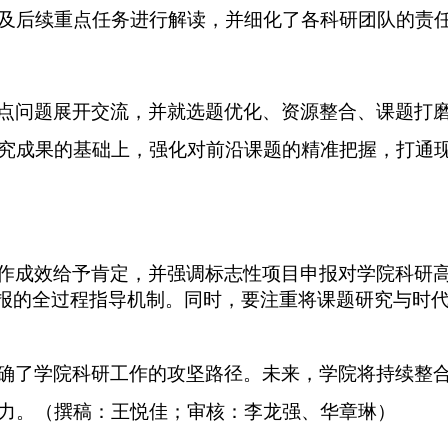
及后续重点任务进行
解读
，
并
细化了各
科研团队
的
责
点问题展开交流，并就选题优化、资源整合
、
课题打
究
成果的基础上，
强化对前沿
课题的精准把握
，打通
作成效给予肯定，
并强调
标志性项目申报对学院科研
报的
全过程指导
机制。同时，要注重
将课题研究与时
确了
学院科研工作的
攻坚路径
。
未来，学院将
持续整
力。（撰稿：
王悦佳
；
审核：
李龙强、华章琳
）