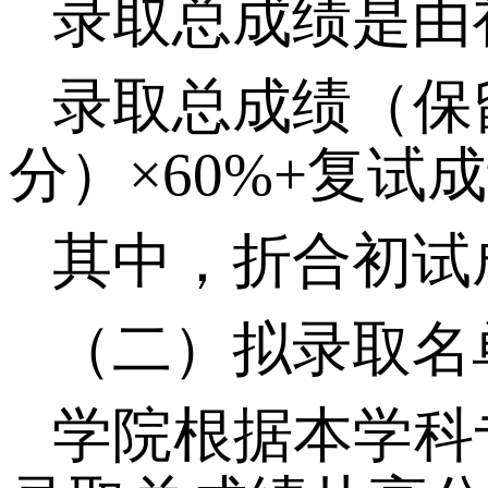
录取总成绩是由
录取总成绩
（
保
分
）
×
60%
+复试
其中
，
折合初试
（
二
）
拟录取名
学院根据本学科