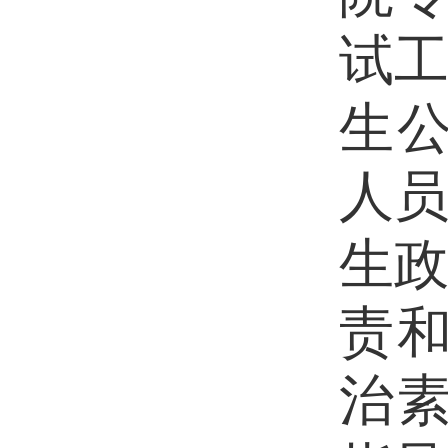
试
生公
人
生
责和
治素