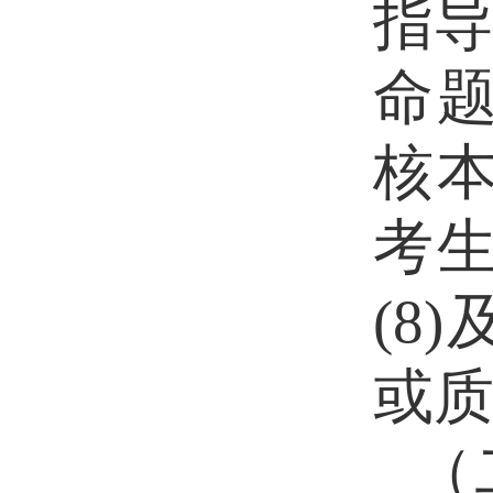
指
命题
核本
考
(8
或
（