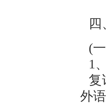
四
(
1
复
外