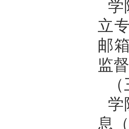
学
立
邮箱
监
（
学
息