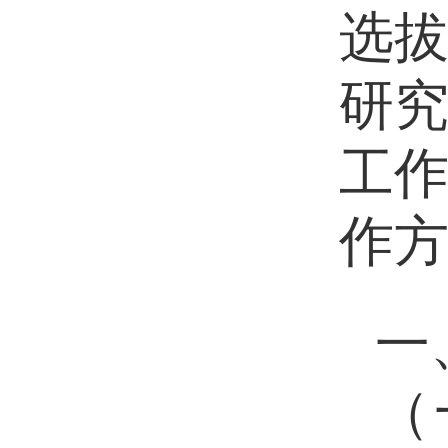
选
研
工
作
一
（