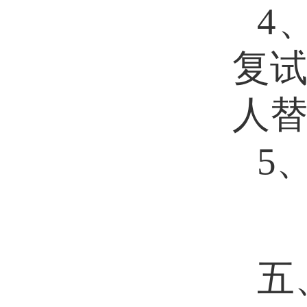
4
复
人
5
五