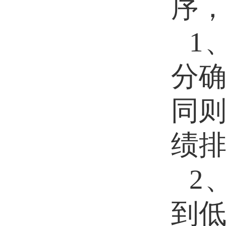
序
1
分
同
绩
2
到