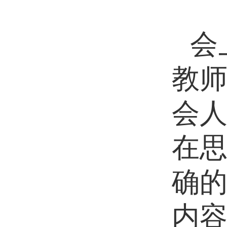
会
教
会
在
确
内