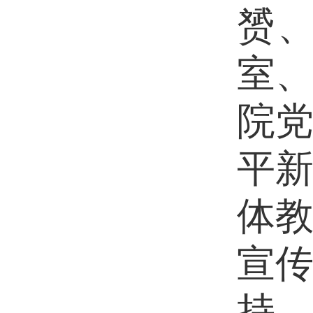
赟
室
院
平
体
宣
持