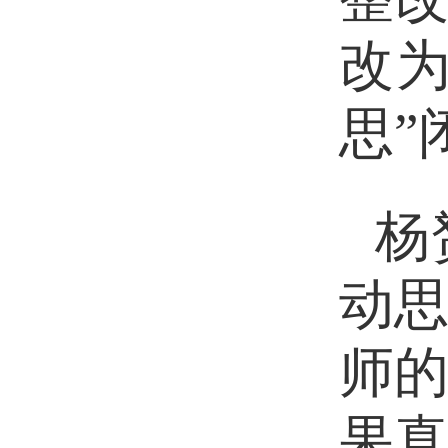
改
思”
杨
动
师
果