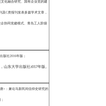
统文化融合研究、国有企业党的建
刊及
C
类报刊发表多篇学术文章，
校企协同党建模式、青岛工人阶级
出版社2016年版；
，山东大学出版社
年版。
017
2
隋唐>：兼论马新民间信仰史研究的
期；