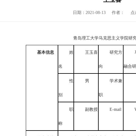
日期：2021-08-13
作者：
点
青岛理工大学马克思主义学院研
基本信息
姓
王玉喜
研究方
名
向
融合
性
男
学术兼
别
职
职
副教授
E-mail
称