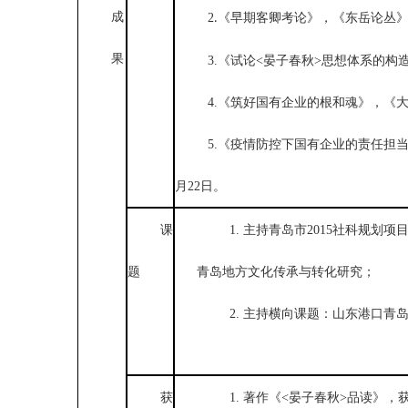
成
2
《早期客卿考论》，《东岳论丛
.
果
3.《试论<晏子春秋>思想体系的构造
4.《筑好国有企业的根和魂》，《大众
5.《疫情防控下国有企业的责任担当
月22日。
课
1. 主持青岛市2015社科规划
题
青岛地方文化传承与转化研究；
2. 主持横向课题：山东港口青
获
1. 著作《<晏子春秋>品读》，