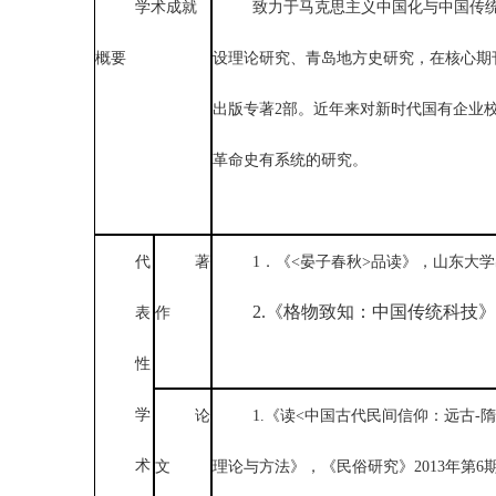
学术成就
致力于马克思主义中国化与中国传
概要
设理论研究、青岛地方史研究，在核心期
出版专著
2
部。近年来对新时代国有企业
革命史有系统的研究。
代
著
1．《<晏子春秋>品读》，山东大学
2
《格物致知：中国传统科技》
表
作
.
性
学
论
1.《读<中国古代民间信仰：远古-
术
文
理论与方法》，《民俗研究》2013年第6