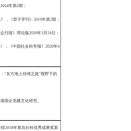
》
年第
期；
2
014
2
》，《管子学刊》2019年第2期；
日报》理论版2020年3月24日；
》，《中国社会科学报》2020年4
项目：“东方海上丝绸之路”视野下的
。
岛港国企党建文化研究
获得2018年青岛社科优秀成果奖新