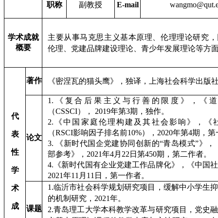
职称
副教授
E-mail
wangmo@qut.e
学术成就
主要从事马克思主义基本原理、伦理理论研究，
概要
伦理、党建品牌建设理论、青少年发展理论等方
著作
《密涅瓦的猫头鹰》，独译，上海社会科学出版
1.
《复合后果主义与行善的限度》，《道
（CSSCI）， 2019年第3期，独作。
代
2.
《中国家庭伦理构建及其社会影响》，《
（RSCI影响因子排名前10%），2020年第4期，
表
论文
3.
《新时代国企党建协同创新的“青岛模式”》，
性
部参考》，2021年4月22日第450期，第二作者。
4.
《新时代国有企业党建工作品牌化》，《中国
学
2021年11月11日，第一作者。
1.
临沂市社会科学规划研究项目，缓解中小学生
术
的机制研究，2021年。
成
课题
2.
青岛理工大学本科教学改革与研究项目，党史