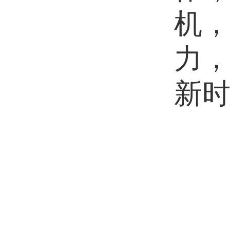
机
力
新