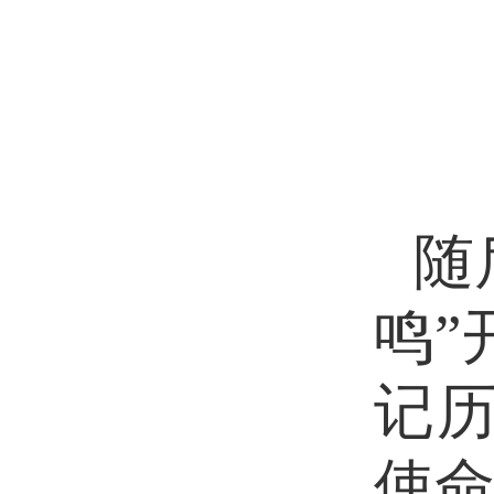
随
鸣”
记
使