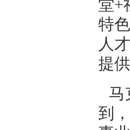
堂
+
特
人
提
马
到