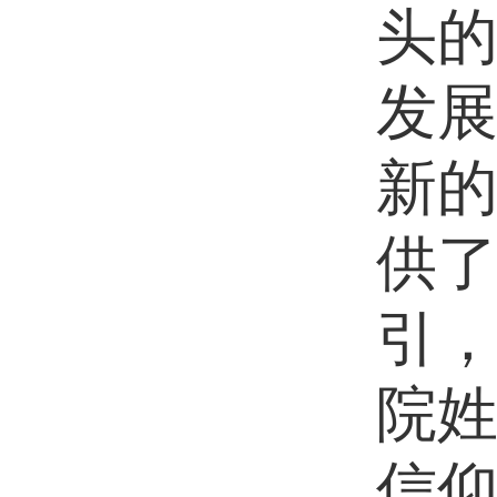
头
发
新
供
引
院姓
信