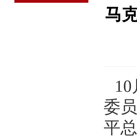
马
1
委
平