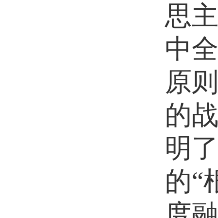
思
中
原
的
明
的“
度