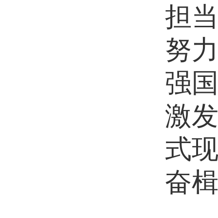
担
努
强
激
式
奋