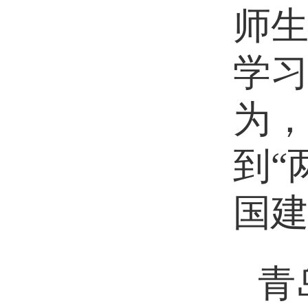
师
学
为，
到“
国
青