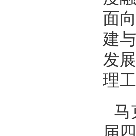
面
建与
发
理
马
届