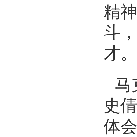
精
斗
才
马
史
体