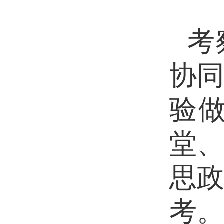
考
协
验
堂
思
考