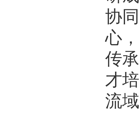
协
心
传
才
流