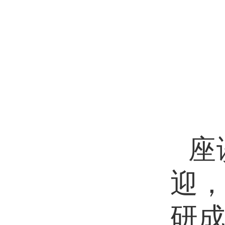
座
迎
研