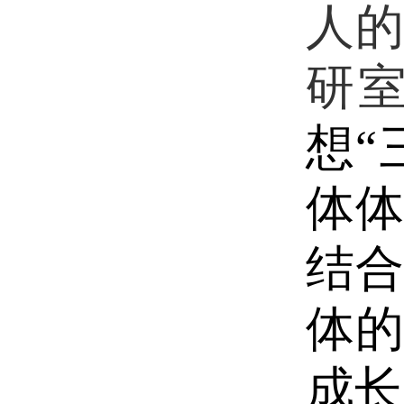
人
研
想“
体
结
体
成长