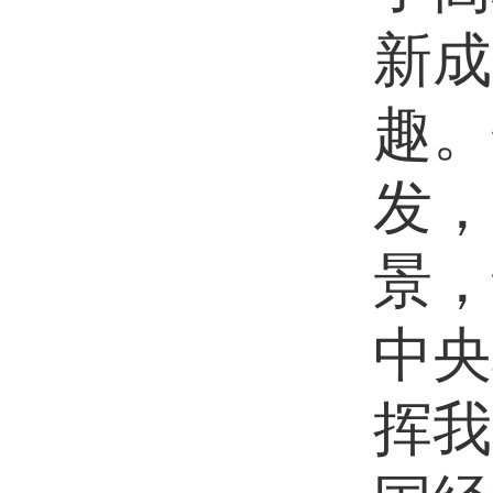
新成
趣。
发，
景，
中央
挥我